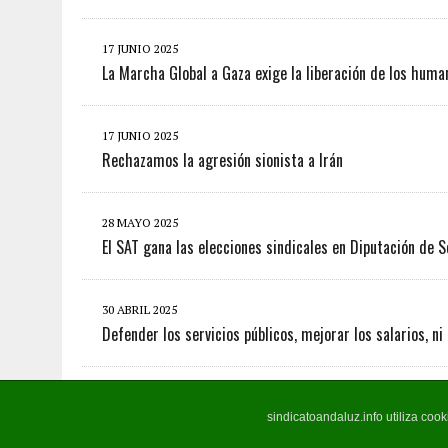
17 JUNIO 2025
La Marcha Global a Gaza exige la liberación de los huma
17 JUNIO 2025
Rechazamos la agresión sionista a Irán
28 MAYO 2025
El SAT gana las elecciones sindicales en Diputación de Se
30 ABRIL 2025
Defender los servicios públicos, mejorar los salarios, ni
sindicatoandaluz.info utiliza coo
COPYRIGHT 2026 | MH NEWSDESK LITE POR
MH THEMES