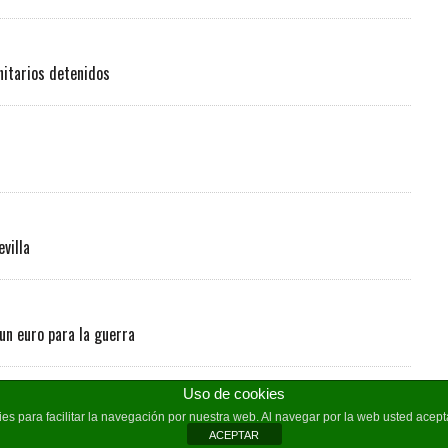
nitarios detenidos
villa
 un euro para la guerra
Uso de cookies
kies para facilitar la navegación por nuestra web. Al navegar por la web usted ace
ACEPTAR