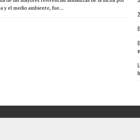
5
una de las mayores referencias andaluzas de la lucha por
za y el medio ambiente, fue…
2
E
E
e
L
h