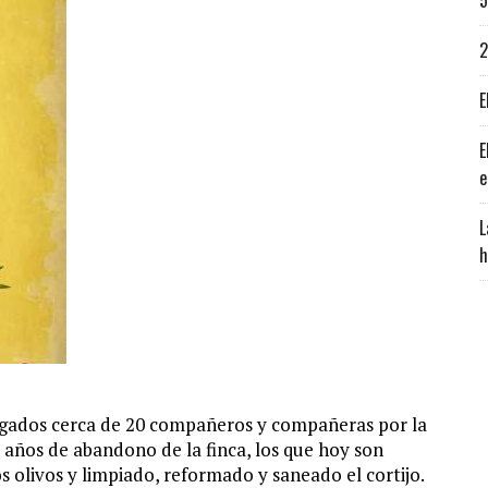
5
2
E
E
e
L
h
juzgados cerca de 20 compañeros y compañeras por la
 años de abandono de la finca, los que hoy son
s olivos y limpiado, reformado y saneado el cortijo.